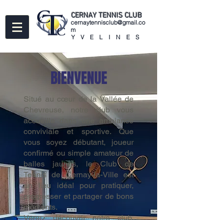
CERNAY
TENNIS CLUB
cernaytennisclub@gmail.co
m
YVELINES
BIENVENUE
Situé au cœur de la Vallée de
Chevreuse, notre club vous
accueille dans une ambiance
conviviale et sportive. Que
vous soyez débutant, joueur
confirmé ou simple amateur de
balles jaunes, le Club de
Tennis de Cernay-la-Ville est
un lieu idéal pour pratiquer,
progresser et partager de bons
moments.
Venez découvrir notre club,