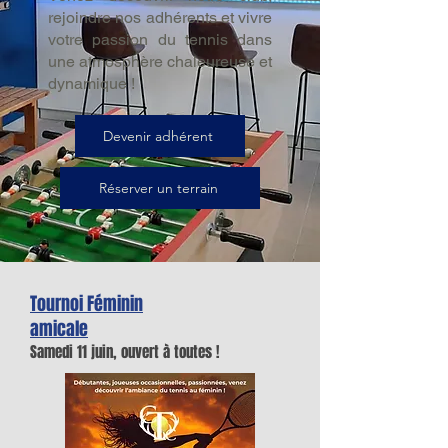
rejoindre nos adhérents et vivre
votre passion du tennis dans
une atmosphère chaleureuse et
dynamique !
Devenir adhérent
Réserver un terrain
Tournoi Féminin
amicale
Samedi 11 juin, ouvert à toutes !